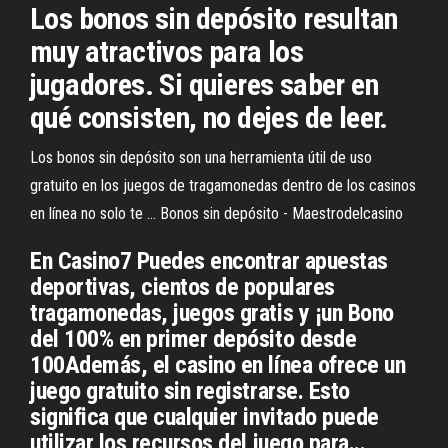
Los bonos sin depósito resultan
muy atractivos para los
jugadores. Si quieres saber en
qué consisten, no dejes de leer.
Los bonos sin depósito son una herramienta útil de uso
gratuito en los juegos de tragamonedas dentro de los casinos
en línea no solo te ... Bonos sin depósito - Maestrodelcasino
En Casino7 Puedes encontrar apuestas
deportivas, cientos de populares
tragamonedas, juegos gratis y ¡un Bono
del 100% en primer depósito desde
100Además, el casino en línea ofrece un
juego gratuito sin registrarse. Esto
significa que cualquier invitado puede
utilizar los recursos del juego para...