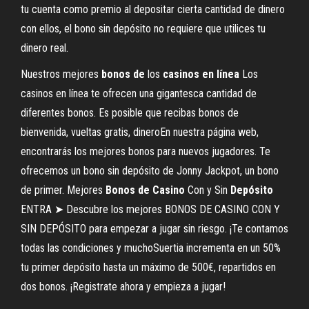
tu cuenta como premio al depositar cierta cantidad de dinero
con ellos, el bono sin depósito no requiere que utilices tu
dinero real.
Nuestros mejores
bonos
de
los
casinos
en
línea
Los
casinos en línea te ofrecen una gigantesca cantidad de
diferentes bonos. Es posible que recibas bonos de
bienvenida, vueltas gratis, dineroEn nuestra página web,
encontrarás los mejores bonos para nuevos jugadores. Te
ofrecemos un bono sin depósito de Jonny Jackpot, un bono
de primer. Mejores
Bonos
de
Casino
Con y Sin
Depósito
ENTRA ➤ Descubre los mejores BONOS DE CASINO CON Y
SIN DEPÓSITO para empezar a jugar sin riesgo. ¡Te contamos
todas las condiciones y muchoSuertia incrementa en un 50%
tu primer depósito hasta un máximo de 500€, repartidos en
dos bonos. ¡Registrate ahora y empieza a jugar!