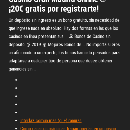
¡20€ gratis por registrarte!
Un depósito sin ingreso es un bono gratuito, sin necesidad de
que ingrese nada en absoluto. Hay dos formas en las que los
casinos en línea presentan sus ... 🤑 Bonos de Casino sin
depósito 🥇 2019 🥇 Mejores Bonos de ... No importa si eres
un aficionado o un experto, los bonos han sido pensados para
adaptarse a cualquier tipo de persona que desee obtener
ganancias sin ...
Interfaz común más (ci +) ranuras
Cómo ganar en máquinas tragamonedas en un casino