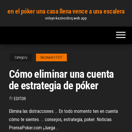
Skip
en el póker una casa llena vence a una escalera
to
onlayn-kazinocbrq.web.app
the
content
Category
Salzmann11517
Cómo eliminar una cuenta
de estrategia de póker
By
EDITOR
Elimina las distracciones ... En todo momento ten en cuenta
cómo te sientes. ... consejos, estrategia, poker. Noticias
PrensaPoker.com ¡Juega ...