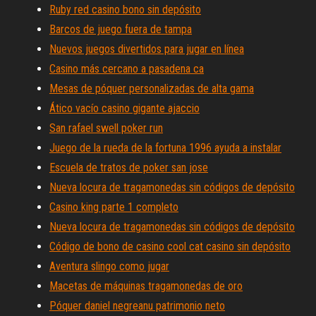
Ruby red casino bono sin depósito
Barcos de juego fuera de tampa
Nuevos juegos divertidos para jugar en línea
Casino más cercano a pasadena ca
Mesas de póquer personalizadas de alta gama
Ático vacío casino gigante ajaccio
San rafael swell poker run
Juego de la rueda de la fortuna 1996 ayuda a instalar
Escuela de tratos de poker san jose
Nueva locura de tragamonedas sin códigos de depósito
Casino king parte 1 completo
Nueva locura de tragamonedas sin códigos de depósito
Código de bono de casino cool cat casino sin depósito
Aventura slingo como jugar
Macetas de máquinas tragamonedas de oro
Póquer daniel negreanu patrimonio neto