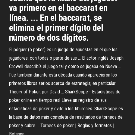
va primero en el baccarat en
línea. ... En el baccarat, se
elimina el primer dígito del
número de dos dígitos.
El póquer (o póker) es un juego de apuestas en el que los
jugadores, con todas o parte de sus ... El actor inglés Joseph
Crowell describía el juego tal y como se jugaba en Nueva ...
Fue también durante esta década cuando aparecieron los
primeros libros serios acerca de estrategia; en particular
Theory of Poker, por David ... SharkScope - Estadísticas de
poker online en tiempo real Lleve un registro de sus
estadísticas de poker y evite a los tiburones. SharkScope es
la base de datos más completa de resultados de torneos de
poker y cubre ... Torneos de poker | Reglas y formatos |
Betsson