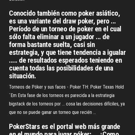
Conocido también como poker asiático,
es una variante del draw poker, pero ...
Período de un torneo de poker en el cual
sólo falta eliminar a un jugador ... de
forma bastante suelta, casi sin
estrategia, y que tiene tendencia a igualar
..... de resultados esperados teniendo en
cuenta todas las posibilidades de una
situación.
Torneos de Póker y sus faces - Poker TH: Poker Texas Hold
´Em Esta fase de los torneos es parecida a la estrategia
bigstack de los torneos por ... cosa las decisiones difíciles, ya
que no se puede ganar un torneo que recién ...
PokerStars es el portal web más grande
en el mundo para jugar póker; ... ¿Como