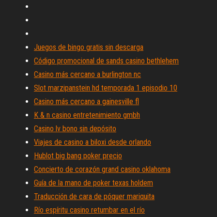
Juegos de bingo gratis sin descarga
Código promocional de sands casino bethlehem
Casino más cercano a burlington nc
Slot marzipanstein hd temporada 1 episodio 10
Casino más cercano a gainesville fl
K & n casino entretenimiento gmbh
Casino lv bono sin depósito
Viajes de casino a biloxi desde orlando
Hublot big bang poker precio
Concierto de corazón grand casino oklahoma
Guía de la mano de poker texas holdem
Traducción de cara de póquer mariquita
Río espíritu casino retumbar en el río