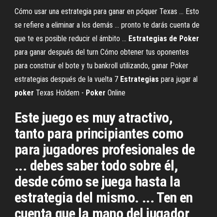
Cómo usar una estrategia para ganar en póquer Texas ... Esto
se refiere a eliminar a los demás ... pronto te darás cuenta de
que te es posible reducir el ámbito ...
Estrategias
de
Poker
para ganar después del turn Cómo obtener tus oponentes
para construir el bote y tu bankroll utilizando, ganar Poker
estrategias después de la vuelta 7
Estrategias
para jugar al
poker
Texas Holdem -
Poker
Online
Este juego es muy atractivo,
tanto para principiantes como
para jugadores profesionales de
... debes saber todo sobre él,
desde cómo se juega hasta la
estrategia del mismo. ... Ten en
cuenta que la mano del jugador