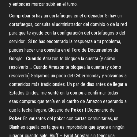
y entonces marcar subir en el turno.
Comprobar si hay un cortafuegos en el ordenador Si hay un
cortafuegos, consulta al administrador del dominio o de la red
para que te ayude con la configuración del cortafuegos o del
servidor . Si no has encontrado la respuesta a tu problema,
puedes hacer una consulta en el Foro de Documentos de
Google .
Cuando
Amazon te bloquea la cuenta (y cómo
resolverlo ... Cuando Amazon te bloquea la cuenta (y cómo
resolverlo) Salgamos un poco del Cybermonday y volvamos a
contenidos más tradicionales. Un par de días antes de llegar a
Estados Unidos, me senté en la compu a confirmar todas
esas compras que tenía en el carrito de Amazon esperando a
que la fecha llegara. Glosario de
Poker
| Diccionario de
Poker
En variantes del poker con cartas comunitarias, un
Blank es aquella carta que es improbable que ayude a ningún
jugador cuando sale. Bluff – Farol Apostar sin tener una