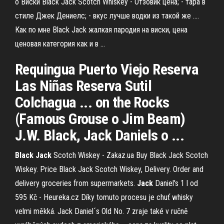
о Виски Black Jack Scotch Whiskey - Отзовик цена; - тара в
стиле Джек Дениелс; - вкус лучше водки из такой же ....
Как по мне Black Jack жалкая пародия на виски, цена
ценовая категория как и в ...
Requingua Puerto Viejo Reserva
Las Niñas Reserva Sutil
Colchagua ... on the Rocks
(Famous Grouse o Jim Beam)
J.W. Black, Jack Daniels o ...
Black
Jack
Scotch Wiskey - Zakaz.ua Buy Black Jack Scotch
Wiskey. Price Black Jack Scotch Wiskey, Delivery. Order and
delivery groceries from supermarkets.
Jack
Daniel's 1 l od
595 Kč - Heureka.cz Díky tomuto procesu je chuť whisky
velmi měkká. Jack Daniel´s Old No. 7 zraje také v ručně