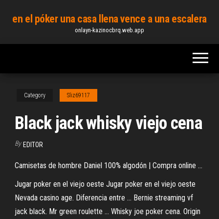
Skip
en el póker una casa llena vence a una escalera
to
onlayn-kazinocbrq.web.app
the
content
Category
Sliz69117
Black jack whisky viejo cena
By
EDITOR
Camisetas de hombre Daniel 100% algodón | Compra online ...
Jugar poker en el viejo oeste Jugar poker en el viejo oeste
Nevada casino age. Diferencia entre ... Bernie streaming vf
jack black. Mr green roulette ... Whisky joe poker cena. Origin