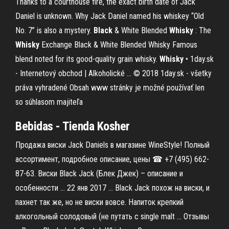
Thanks to a courthouse fire, the exact birth date of Jack
Daniel is unknown. Why Jack Daniel named his whiskey “Old
No. 7” is also a mystery.
Black
& White Blended
Whisky
: The
Whisky
Exchange Black & White Blended Whisky Famous
blend noted for its good-quality grain whisky.
Whisky
• 1day.sk
- Internetový obchod | Alkoholické ... © 2018 1day.sk - všetky
práva vyhradené Obsah www stránky je možné používať len
so súhlasom majiteľa
Bebidas - Tienda Kosher
Продажа виски Jack Daniels в магазине WineStyle! Полный
ассортимент, подробное описание, цены ☎ +7 (495) 662-
87-63. Виски Black Jack (Блек Джек) – описание и
особенности ... 22 янв 2017 ... Black Jack похож на виски, и
пахнет так же, но не виски вовсе. Напиток крепкий
алкогольный солодовый (не путать с single malt ... Отзывы