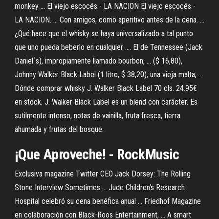
monkey ... El viejo escocés - LA NACION El viejo escocés -
LA NACION. ... Con amigos, como aperitivo antes de la cena. ...
¿Qué hace que el whisky se haya universalizado a tal punto
que uno pueda beberlo en cualquier .... El de Tennessee (Jack
Daniel´s), impropiamente llamado bourbon, ... ($ 16,80),
Johnny Walker Black Label (1 litro, $ 38,20), una vieja malta, ...
Dónde comprar whisky J. Walker Black Label 70 cls. 24.95€
en stock. J. Walker Black Label es un blend con carácter. Es
sutilmente intenso, notas de vainilla, fruta fresca, tierra
ahumada y frutas del bosque.
¡Que Aproveche! - RockMusic
Exclusiva magazine Twitter CEO Jack Dorsey: The Rolling
Stone Interview Sometimes ... Jude Children's Research
Hospital celebró su cena benéfica anual ... Friedhof Magazine
en colaboración con Black-Roos Entertainment, ... A smart