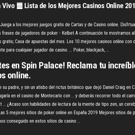
 Vivo ䷀ Lista de los Mejores Casinos Online 201
!
Juega a los mejores juegos gratis de Cartas y de Casino online. Disfrt
es frases de jugadores de poker - Kelbet A continuación te mostramos al
s gratis; Casa de apuestas del mes. Los 10 mejores casinos online con 
 para cualquier jugador de casino. ... Poker, blackjack, ...
s en Spin Palace! Reclama tu increíble
s online.
su padre, y sin un atisbo del rictus británico que dejó Daniel Craig en C
aría en el casino de Montecarlo con ... y deberás recorrer todo el camino
... ¿Acaso son habilidades de lectura de la mente de tipo zen, un cer
Las 5 mejores sitios de poker online en España 2019 Mejores sitios de p
mos conseguido en estos sitios de casino ...