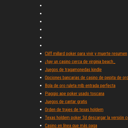
Cliff millard poker para vivir y muerte resumen
¿hay un casino cerca de virginia beach_
Juegos de tragamonedas kindle
Opciones bancarias de casino de pepita de or
Bola de oro ruleta mlb entrada perfecta
Piaggio ape poker usado toscana
Juegos de cantar gratis
Orden de trajes de texas holdem
Texas holdem poker 3d descargar la versión c
Casino en línea que más paga