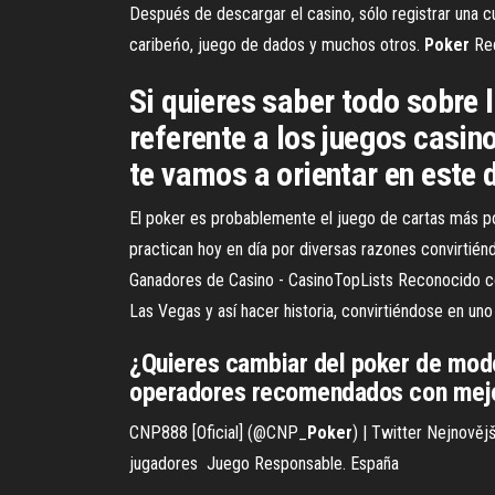
Después de descargar el casino, sólo registrar una c
caribeńo, juego de dados y muchos otros.
Poker
Red
Si quieres saber todo sobre 
referente a los juegos casin
te vamos a orientar en este 
El poker es probablemente el juego de cartas más po
practican hoy en día por diversas razones convirtién
Ganadores de Casino - CasinoTopLists Reconocido com
Las Vegas y así hacer historia, convirtiéndose en uno
¿Quieres cambiar del poker de modo
operadores recomendados con mejo
CNP️888 [Oficial] (@CNP_
Poker
) | Twitter
Nejnovější
jugadores ️ Juego Responsable. España