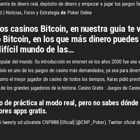
uenta de dinero real, depósito de dinero y empezar a jugar tus juegos fa
 | Noticias, Foros y Estrategia
de
Poker Online
los casinos Bitcoin, en nuestra guia te
o Bitcoin, en los que más dinero puedes
difícil mundo de las…
pular del mundo. Su introducción en internet en los años 2000 fue una v
dolo en uno de los juegos de casino más demandados, ya sea para divert
o el mejor jugador de casino de todos los tiempos, Karas pidió presta
 de los grandes jugadores de la historia. Casino Gratis : Juegos de Casin
 de práctica al modo real, pero no sabes dónde
res apps gratis.
 tweety od uživatele CNP️888 [Oficial] (@CNP_Poker). Twitter oficial d